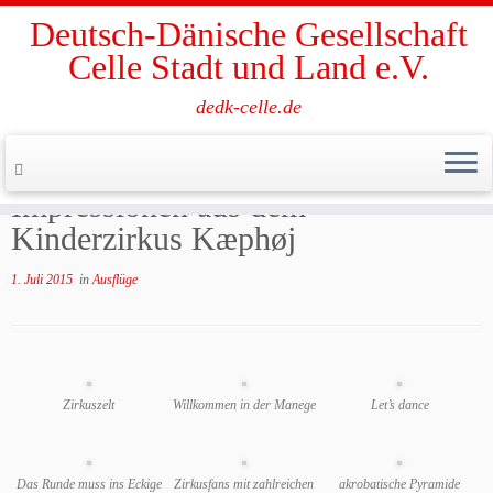
Deutsch-Dänische Gesellschaft
Celle Stadt und Land e.V.
dedk-celle.de
Zum
Inhalt
Start
»
Ausflüge
»
Impressionen aus dem Kinderzirkus Kæphøj
springen
Impressionen aus dem
Kinderzirkus Kæphøj
1. Juli 2015
in
Ausflüge
Zirkuszelt
Willkommen in der Manege
Let’s dance
Das Runde muss ins Eckige
Zirkusfans mit zahlreichen
akrobatische Pyramide