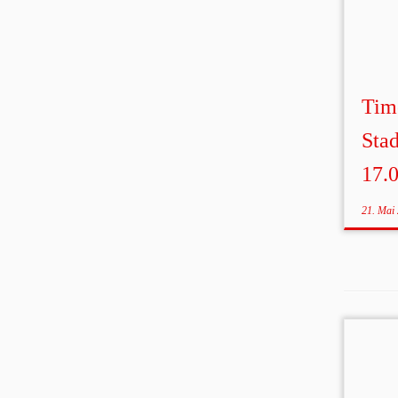
Tim
Sta
17.
21. Mai