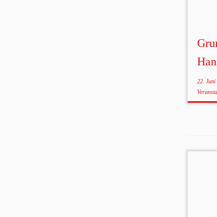
Gru
Han
22. Juni
Veranst