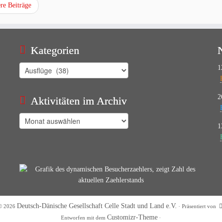
re Beiträge
Kategorien
Kategorien
1
2
Aktivitäten im Archiv
Aktivitäten
1
im
Archiv
Deutsch-Dänische Gesellschaft Celle Stadt und Land e.V.
© 2026
·
Präsentiert von
Customizr-Theme
Entworfen mit dem
·