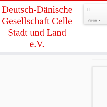
Deutsch-Dänische
Gesellschaft Celle
Verein
Zum
Stadt und Land
Inhalt
Start
»
Ausflüge
springen
e.V.
A