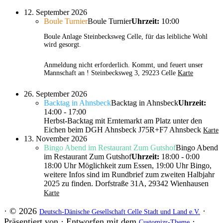
12. September 2026
Boule Turnier
Boule Turnier
Uhrzeit:
10:00
Boule Anlage Steinbecksweg Celle, für das leibliche Wohl
wird gesorgt.
Anmeldung nicht erforderlich. Kommt, und feuert unser
Mannschaft an !
Steinbecksweg 3, 29223 Celle
Karte
26. September 2026
Backtag in Ahnsbeck
Backtag in Ahnsbeck
Uhrzeit:
14:00 - 17:00
Herbst-Backtag mit Erntemarkt am Platz unter den
Eichen beim DGH Ahnsbeck
J75R+F7 Ahnsbeck
Karte
13. November 2026
Bingo Abend im Restaurant Zum Gutshof
Bingo Abend
im Restaurant Zum Gutshof
Uhrzeit:
18:00 - 0:00
18:00 Uhr Möglichkeit zum Essen, 19:00 Uhr Bingo,
weitere Infos sind im Rundbrief zum zweiten Halbjahr
2025 zu finden.
Dorfstraße 31A, 29342 Wienhausen
Karte
·
© 2026
·
Deutsch-Dänische Gesellschaft Celle Stadt und Land e.V.
Präsentiert von
·
Entworfen mit dem
·
Customizr-Theme