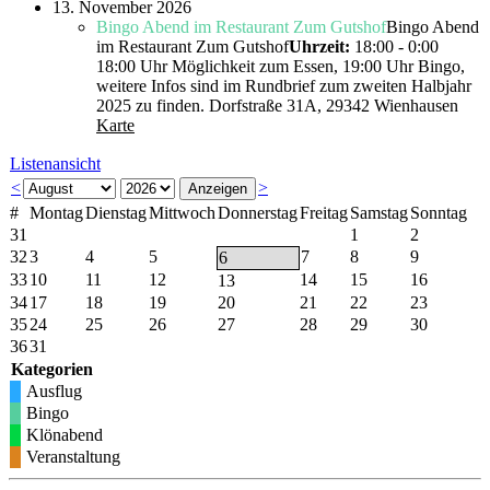
13. November 2026
Bingo Abend im Restaurant Zum Gutshof
Bingo Abend
im Restaurant Zum Gutshof
Uhrzeit:
18:00 - 0:00
18:00 Uhr Möglichkeit zum Essen, 19:00 Uhr Bingo,
weitere Infos sind im Rundbrief zum zweiten Halbjahr
2025 zu finden.
Dorfstraße 31A, 29342 Wienhausen
Karte
Listenansicht
<
>
#
Montag
Dienstag
Mittwoch
Donnerstag
Freitag
Samstag
Sonntag
31
1
2
32
3
4
5
7
8
9
6
33
10
11
12
14
15
16
13
34
17
18
19
20
21
22
23
35
24
25
26
27
28
29
30
36
31
Kategorien
Ausflug
Bingo
Klönabend
Veranstaltung