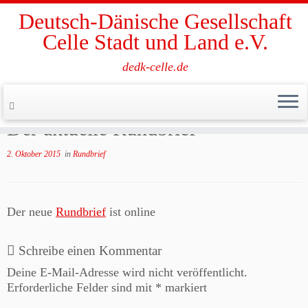
Deutsch-Dänische Gesellschaft
Celle Stadt und Land e.V.
dedk-celle.de
Zum
Inhalt
Start
»
Rundbrief
»
Der aktuelle Rundbrief
springen
Der aktuelle Rundbrief
2. Oktober 2015
in
Rundbrief
Der neue
Rundbrief
ist online
Schreibe einen Kommentar
Deine E-Mail-Adresse wird nicht veröffentlicht.
Erforderliche Felder sind mit
*
markiert