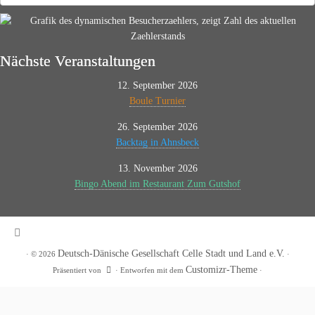
im
Archiv
Nächste Veranstaltungen
12. September 2026
Boule Turnier
26. September 2026
Backtag in Ahnsbeck
13. November 2026
Bingo Abend im Restaurant Zum Gutshof
Deutsch-Dänische Gesellschaft Celle Stadt und Land e.V.
·
© 2026
·
Customizr-Theme
Präsentiert von
·
Entworfen mit dem
·