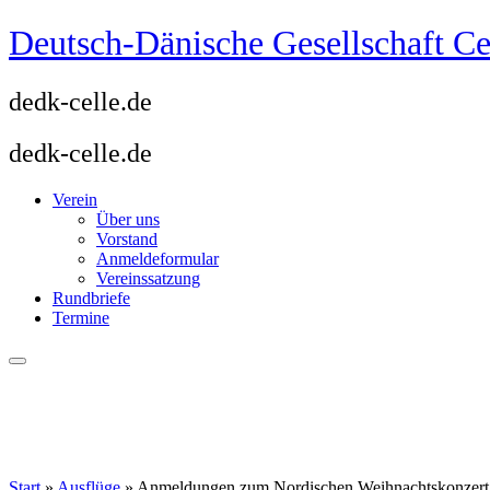
Zum
Deutsch-Dänische Gesellschaft Ce
Inhalt
springen
dedk-celle.de
dedk-celle.de
Verein
Über uns
Vorstand
Anmeldeformular
Vereinssatzung
Rundbriefe
Termine
Start
»
Ausflüge
»
Anmeldungen zum Nordischen Weihnachtskonzert