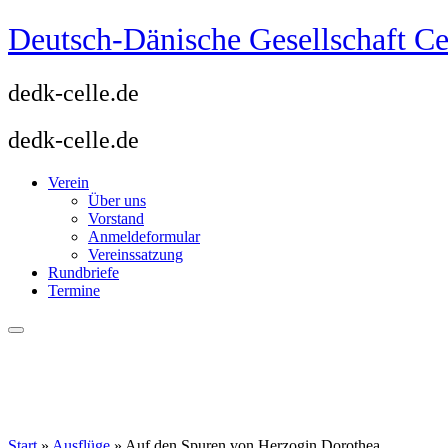
Zum
Deutsch-Dänische Gesellschaft Ce
Inhalt
springen
dedk-celle.de
dedk-celle.de
Verein
Über uns
Vorstand
Anmeldeformular
Vereinssatzung
Rundbriefe
Termine
Start
»
Ausflüge
»
Auf den Spuren von Herzogin Dorothea