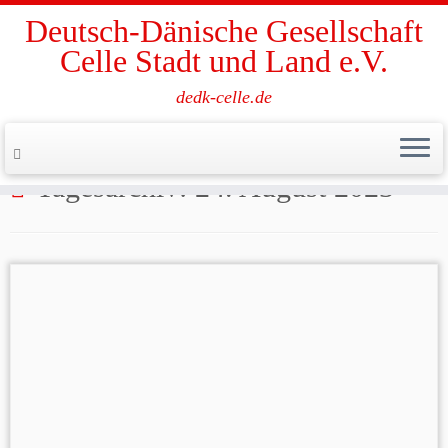
Deutsch-Dänische Gesellschaft
Celle Stadt und Land e.V.
dedk-celle.de
Zum
Inhalt
Start
»
2023
»
August
»
24.
springen
Tagesarchiv:
24. August 2023