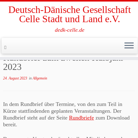
Deutsch-Dänische Gesellschaft
Celle Stadt und Land e.V.
dedk-celle.de
Zum
Inhalt
Start
»
Allgemein
»
Rundbrief zum zweiten Halbjahr 2023
springen
Rundbrief zum zweiten Halbjahr
2023
24. August 2023
in
Allgemein
In dem Rundbrief über Termine, von den zum Teil in
Kürze stattfindenden geplanten Veranstaltungen. Der
Rundbrief steht auf der Seite
Rundbriefe
zum Download
bereit.