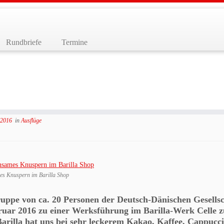
Rundbriefe
Termine
ksbesichtigung bei Barilla in
 2016
in
Ausflüge
s Knuspern im Barilla Shop
uppe von ca. 20 Personen der Deutsch-Dänischen Gesellsc
ruar 2016 zu einer Werksführung im Barilla-Werk Celle
arilla hat uns bei sehr leckerem Kakao, Kaffee, Cappuc