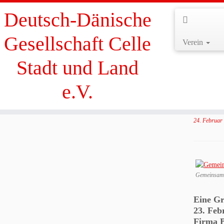
Deutsch-Dänische
Gesellschaft Celle
Verein
Zum
Stadt und Land
Inhalt
Start
»
Ausflüge
»
Werksbesichtigung bei Barilla in Celle
springen
e.V.
Wer
24. Februar
Gemeinsame
Eine Gr
23. Feb
Firma B