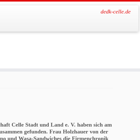
dedk-celle.de
 Celle
haft Celle Stadt und Land e. V. haben sich am
 zusammen gefunden. Frau Holzhauer von der
cino und Wasa-Sandwiches die Firmenchronik