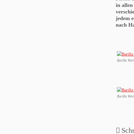
in alle
verschi
jedem e
nach Ha
Barilla Wer
Barilla Werk
Sch