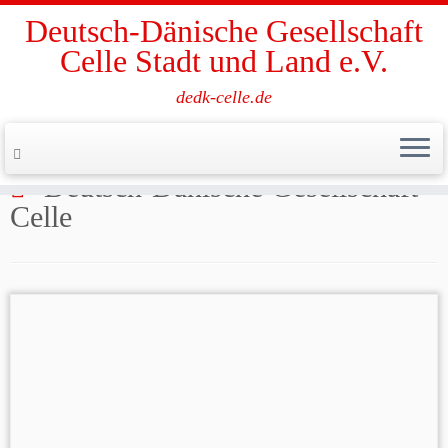
Deutsch-Dänische Gesellschaft
Celle Stadt und Land e.V.
dedk-celle.de
Zum
Inhalt
Start
»
Deutsch-Dänische Gesellschaft Celle
springen
Deutsch-Dänische Gesellschaft
Celle