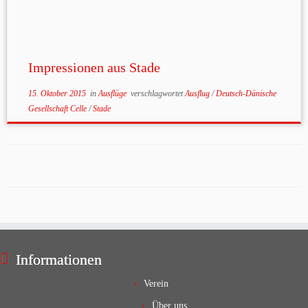
Impressionen aus Stade
15. Oktober 2015
in
Ausflüge
verschlagwortet
Ausflug
/
Deutsch-Dänische
Gesellschaft Celle
/
Stade
Informationen
Verein
Über uns