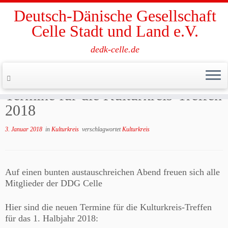
Deutsch-Dänische Gesellschaft
Celle Stadt und Land e.V.
dedk-celle.de
Zum
Inhalt
Start
»
Kulturkreis
»
Termine für die Kulturkreis-Treffen 2018
springen
Termine für die Kulturkreis-Treffen
2018
3. Januar 2018
in
Kulturkreis
verschlagwortet
Kulturkreis
Auf einen bunten austauschreichen Abend freuen sich alle
Mitglieder der DDG Celle
Hier sind die neuen Termine für die Kulturkreis-Treffen
für das 1. Halbjahr 2018: