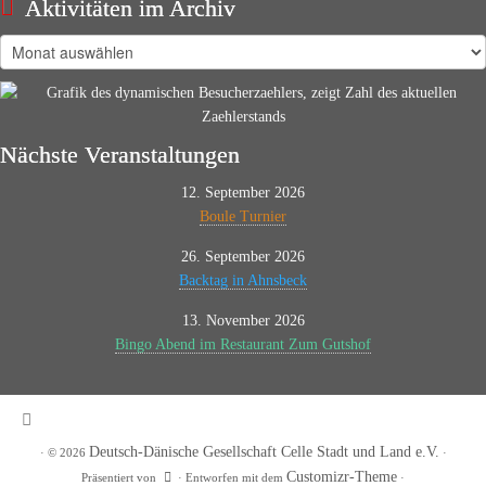
Aktivitäten im Archiv
Aktivitäten
im
Archiv
Nächste Veranstaltungen
12. September 2026
Boule Turnier
26. September 2026
Backtag in Ahnsbeck
13. November 2026
Bingo Abend im Restaurant Zum Gutshof
Deutsch-Dänische Gesellschaft Celle Stadt und Land e.V.
·
© 2026
·
Customizr-Theme
Präsentiert von
·
Entworfen mit dem
·