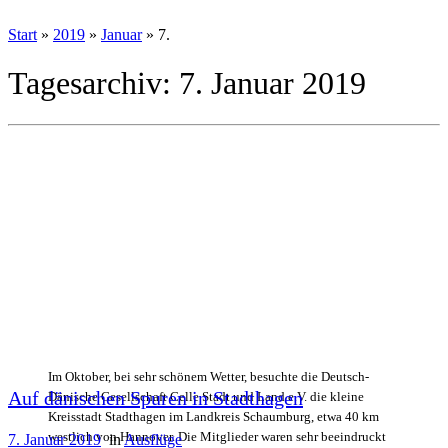
Start
»
2019
»
Januar
»
7.
Tagesarchiv:
7. Januar 2019
Im Oktober, bei sehr schönem Wetter, besuchte die Deutsch-
Auf dänischen Spuren in Stadthagen
Dänische Gesellschaft Celle Stadt und Land e.V. die kleine
Kreisstadt Stadthagen im Landkreis Schaumburg, etwa 40 km
westlich von Hannover. Die Mitglieder waren sehr beeindruckt
7. Januar 2019
in
Ausflüge