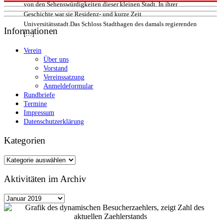
von den Sehenswürdigkeiten dieser kleinen Stadt. In ihrer
Geschichte war sie Residenz- und kurze Zeit
Universitätsstadt.Das Schloss Stadthagen des damals regierenden
Informationen
[…]
Verein
Über uns
Vorstand
Vereinssatzung
Anmeldeformular
Rundbriefe
Termine
Impressum
Datenschutzerklärung
Kategorien
Kategorien
Aktivitäten im Archiv
Aktivitäten
im
Archiv