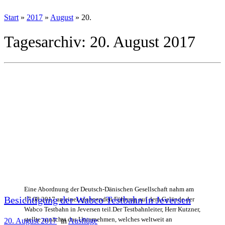
Start
»
2017
»
August
»
20.
Tagesarchiv:
20. August 2017
Eine Abordnung der Deutsch-Dänischen Gesellschaft nahm am
Besichtigung der Wabco Testbahn in Jeversen
17.08.2017 an einer spannenden Führung auf dem Gelände der
Wabco Testbahn in Jeversen teil.Der Testbahnleiter, Herr Kutzner,
stellte zunächst das Unternehmen, welches weltweit an
20. August 2017
in
Ausflüge