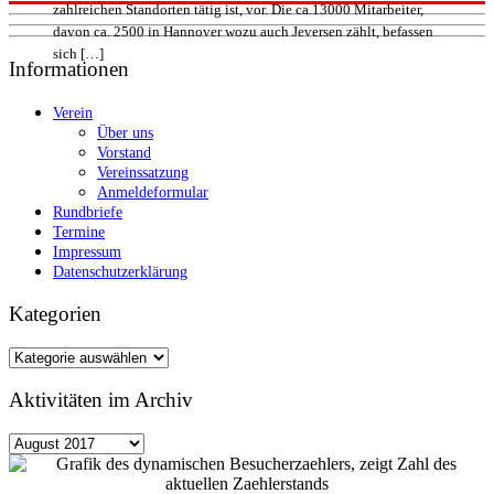
zahlreichen Standorten tätig ist, vor. Die ca.13000 Mitarbeiter,
davon ca. 2500 in Hannover wozu auch Jeversen zählt, befassen
sich […]
Informationen
Verein
Über uns
Vorstand
Vereinssatzung
Anmeldeformular
Rundbriefe
Termine
Impressum
Datenschutzerklärung
Kategorien
Kategorien
Aktivitäten im Archiv
Aktivitäten
im
Archiv