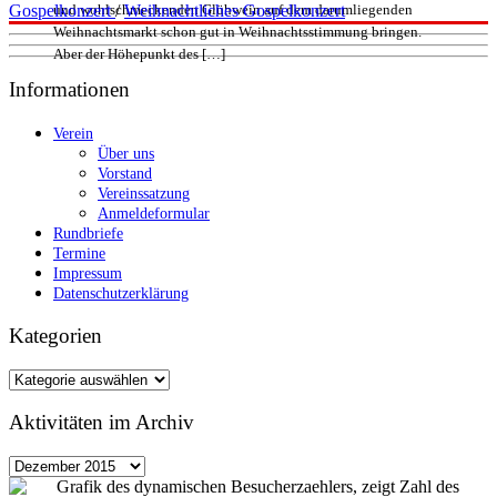
und wohlschmeckenden Glühwein auf dem darumliegenden
Gospelkonzert
/
Weihnachtliches Gospelkonzert
Weihnachtsmarkt schon gut in Weihnachtsstimmung bringen.
Aber der Höhepunkt des […]
Informationen
Verein
Über uns
Vorstand
Vereinssatzung
Anmeldeformular
Rundbriefe
Termine
Impressum
Datenschutzerklärung
Kategorien
Kategorien
Aktivitäten im Archiv
Aktivitäten
im