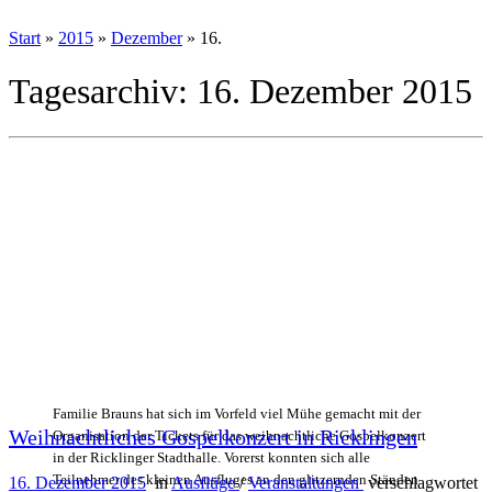
Start
»
2015
»
Dezember
»
16.
Tagesarchiv:
16. Dezember 2015
Familie Brauns hat sich im Vorfeld viel Mühe gemacht mit der
Weihnachtliches Gospelkonzert in Ricklingen
Organisation der Tickets für das weihnachtliche Gospelkonzert
in der Ricklinger Stadthalle. Vorerst konnten sich alle
Teilnehmer des kleinen Ausfluges an den glitzernden Ständen
16. Dezember 2015
in
Ausflüge
/
Veranstaltungen
verschlagwortet