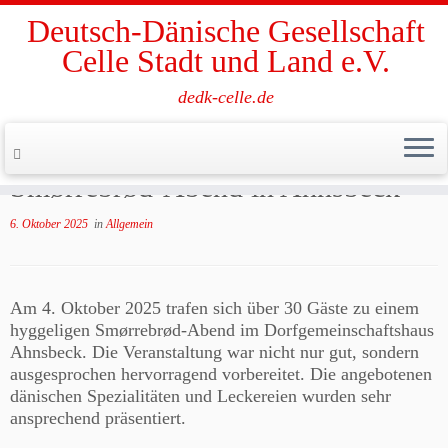
Deutsch-Dänische Gesellschaft
Celle Stadt und Land e.V.
dedk-celle.de
Zum
Inhalt
Start
»
Allgemein
»
Smørrebrød-Abend in Ahnsbeck
springen
Smørrebrød-Abend in Ahnsbeck
6. Oktober 2025
in
Allgemein
Am 4. Oktober 2025 trafen sich über 30 Gäste zu einem
hyggeligen Smørrebrød-Abend im Dorfgemeinschaftshaus
Ahnsbeck. Die Veranstaltung war nicht nur gut, sondern
ausgesprochen hervorragend vorbereitet. Die angebotenen
dänischen Spezialitäten und Leckereien wurden sehr
ansprechend präsentiert.