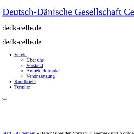
Zum
Deutsch-Dänische Gesellschaft Ce
Inhalt
springen
dedk-celle.de
dedk-celle.de
Verein
Über uns
Vorstand
Anmeldeformular
Vereinssatzung
Rundbriefe
Termine
Start
»
Allgemein
»
Bericht über den Vortrag „Dänemark und Norddeu