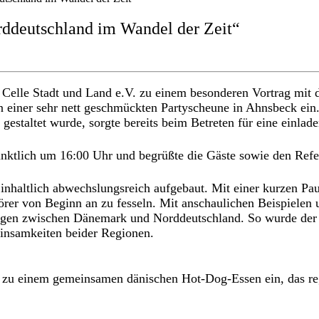
rddeutschland im Wandel der Zeit“
t Celle Stadt und Land e.V. zu einem besonderen Vortrag m
 in einer sehr nett geschmückten Partyscheune in Ahnsbeck ein
 gestaltet wurde, sorgte bereits beim Betreten für eine einla
pünktlich um 16:00 Uhr und begrüßte die Gäste sowie den Ref
 inhaltlich abwechslungsreich aufgebaut. Mit einer kurzen P
uhörer von Beginn an zu fesseln. Mit anschaulichen Beispiele
dungen zwischen Dänemark und Norddeutschland. So wurde der
einsamkeiten beider Regionen.
te zu einem gemeinsamen dänischen Hot-Dog-Essen ein, das r