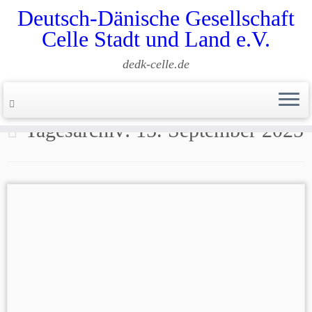
Deutsch-Dänische Gesellschaft
Celle Stadt und Land e.V.
dedk-celle.de
Zum
Inhalt
Start
»
2025
»
September
»
15.
springen
Tagesarchiv:
15. September 2025