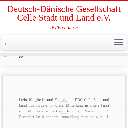
Deutsch-Dänische Gesellschaft
Celle Stadt und Land e.V.
dedk-celle.de
Zum
Inhalt
Start
»
2016
»
November
»
7.
springen
Tagesarchiv:
7. November 2016
Liebe Mitglieder und Freunde der DDG Celle Stadt und
Land, ich möchte mit dieser Mitteilung an unsere Fahrt
zum Weihnachtskonzert im Hamburger Michel am 12.
Dezember 2016 erinnern. Anmeldung muss bis zum 14.
November 2016 telefonisch oder per E-mail bei mir