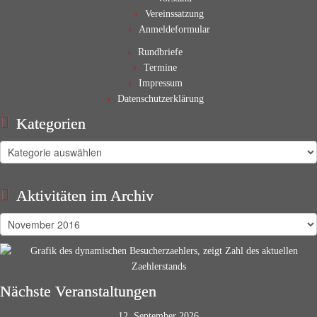
Vereinssatzung
Anmeldeformular
Rundbriefe
Termine
Impressum
Datenschutzerklärung
Kategorien
Kategorien
Aktivitäten im Archiv
Aktivitäten
im
Archiv
Nächste Veranstaltungen
12. September 2026