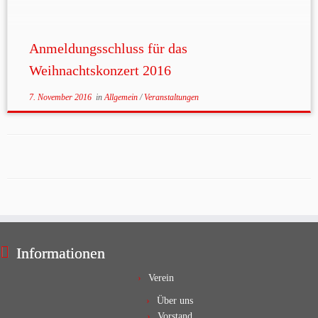
erfolgen. Wer sich noch nicht angemeldet hat, tue dies
[…]
Anmeldungsschluss für das
Weihnachtskonzert 2016
7. November 2016
in
Allgemein
/
Veranstaltungen
Informationen
Verein
Über uns
Vorstand