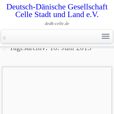
Deutsch-Dänische Gesellschaft
Celle Stadt und Land e.V.
dedk-celle.de
Zum
Inhalt
Start
»
2015
»
Juni
»
10.
springen
Tagesarchiv:
10. Juni 2015