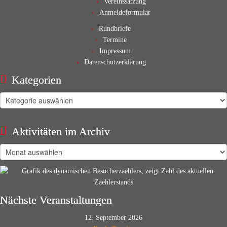
Vereinssatzung
Anmeldeformular
Rundbriefe
Termine
Impressum
Datenschutzerklärung
Kategorien
Kategorien
Aktivitäten im Archiv
Aktivitäten
im
Archiv
Nächste Veranstaltungen
12. September 2026