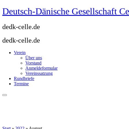
Zum
Deutsch-Dänische Gesellschaft Ce
Inhalt
springen
dedk-celle.de
dedk-celle.de
Verein
Über uns
Vorstand
Anmeldeformular
Vereinssatzung
Rundbriefe
Termine
Start
»
2022
»
August